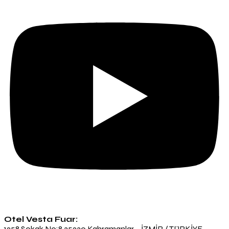
Otel Vesta Fuar:
1258 Sokak No:8 35230 Kahramanlar – İZMİR / TÜRKİYE