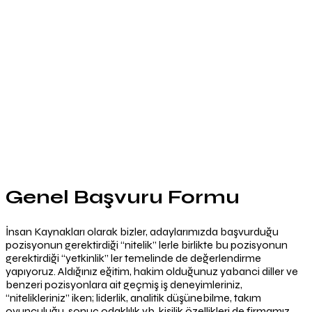
Genel Başvuru Formu
İnsan Kaynakları olarak bizler, adaylarımızda başvurduğu
pozisyonun gerektirdiği “nitelik” lerle birlikte bu pozisyonun
gerektirdiği “yetkinlik” ler temelinde de değerlendirme
yapıyoruz. Aldığınız eğitim, hakim olduğunuz yabanci diller ve
benzeri pozisyonlara ait geçmiş iş deneyimleriniz,
“nitelikleriniz” iken; liderlik, analitik düşünebilme, takım
oyunculuğu, sonuç odaklılık vb. kişilik özellikleri de firmamız