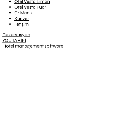
Otel Vesta Liman
Otel Vesta Fuar
Qr Menu
Kariyer
İletişim
Rezervasyon
YOL TARİFİ
Hotel management software