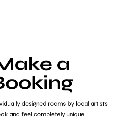
Make a
Booking
ividually designed
rooms by local artists
ook and feel completely unique.