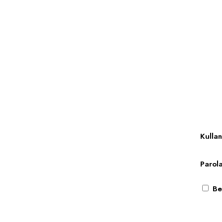
Anasayfa
Hakkım
Kullan
Parol
Ben