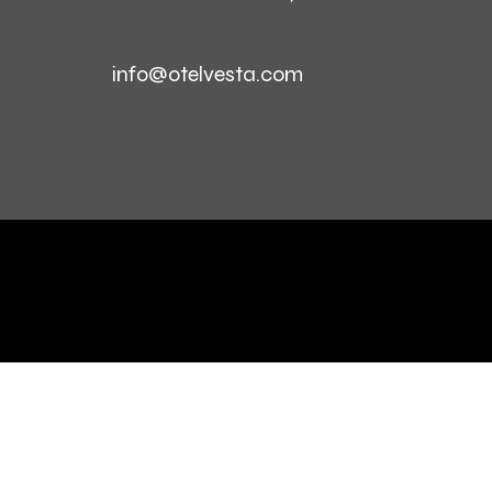
info@otelvesta.com
© Copyright 2024 - Tüm Hakları Saklıdır. Created M8 D