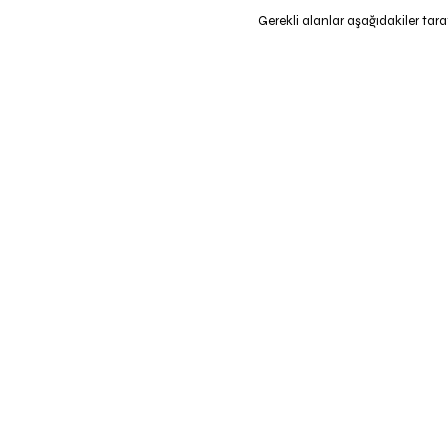
Gerekli alanlar aşağıdakiler tara
Giriş
*
Çıkış
*
Yetişkinler
Çocuklar
Location