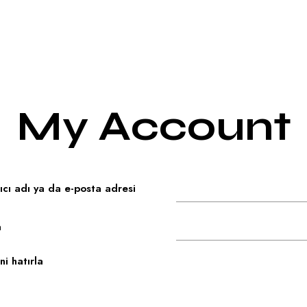
ızda
Otel Vesta Liman
Otel Vesta Fuar
Qr Menu
My Account
ıcı adı ya da e-posta adresi
a
i hatırla