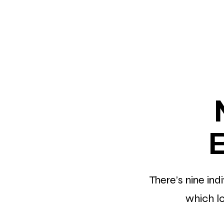
There’s nine
ind
which l